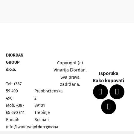
DJORDAN
GROUP
Copyright (c)
d.o.o.
Vinarija Đordan.
Isporuka
Sva prava
Kako kupovati
Tel: +387
zadržana.
59 490
Preobraženska
490
2
Mob: +387
89101
65 690 611
Trebinje
E-mail:
Bosna i
info@winerydjordan.com
Hercegovina