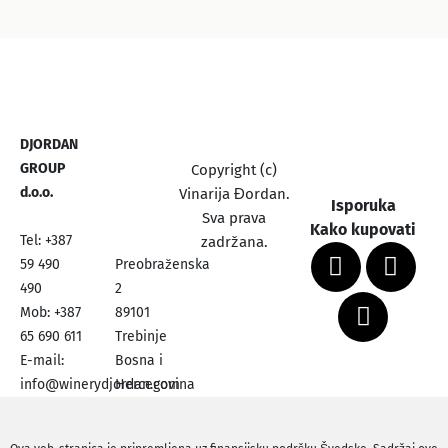
DJORDAN
GROUP
Copyright (c)
d.o.o.
Vinarija Đordan.
Isporuka
Sva prava
Kako kupovati
Tel: +387
zadržana.
59 490
Preobraženska
490
2
Mob: +387
89101
65 690 611
Trebinje
E-mail:
Bosna i
info@winerydjordan.com
Hercegovina