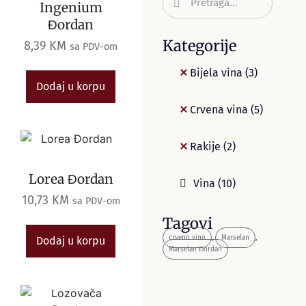
Ingenium
Đordan
Kategorije
8,39
KM
sa PDV-om
Bijela vina
(3)
Dodaj u korpu
Crvena vina
(5)
Rakije
(2)
Lorea Đordan
Vina
(10)
10,73
KM
sa PDV-om
Tagovi
crveno vino
,
Marselan
,
Dodaj u korpu
Marselan Đordan