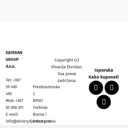
DJORDAN
GROUP
Copyright (c)
d.o.o.
Vinarija Đordan.
Isporuka
Sva prava
Kako kupovati
Tel: +387
zadržana.
59 490
Preobraženska
490
2
Mob: +387
89101
65 690 611
Trebinje
E-mail:
Bosna i
info@winerydjordan.com
Hercegovina