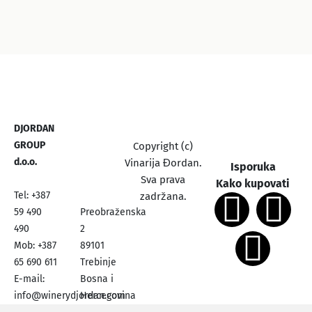
DJORDAN
GROUP
Copyright (c)
d.o.o.
Vinarija Đordan.
Isporuka
Sva prava
Kako kupovati
Tel: +387
zadržana.
59 490
Preobraženska
490
2
Mob: +387
89101
65 690 611
Trebinje
E-mail:
Bosna i
info@winerydjordan.com
Hercegovina