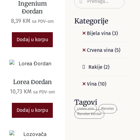
Ingenium
Đordan
Kategorije
8,39
KM
sa PDV-om
Bijela vina
(3)
Dodaj u korpu
Crvena vina
(5)
Rakije
(2)
Lorea Đordan
Vina
(10)
10,73
KM
sa PDV-om
Tagovi
crveno vino
,
Marselan
,
Dodaj u korpu
Marselan Đordan