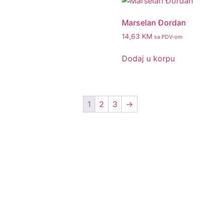
Marselan Đordan
14,63
KM
sa PDV-om
Dodaj u korpu
1
2
3
→