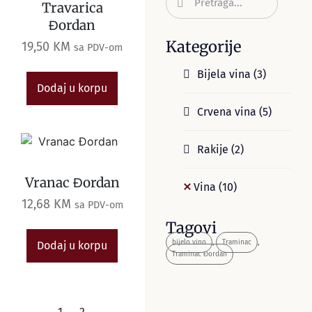
Travarica
Đordan
Kategorije
19,50
KM
sa PDV-om
Bijela vina
(3)
Dodaj u korpu
Crvena vina
(5)
Rakije
(2)
Vranac Đordan
Vina
(10)
12,68
KM
sa PDV-om
Tagovi
bijelo vino
,
Traminac
,
Dodaj u korpu
Traminac Đordan
←
1
2