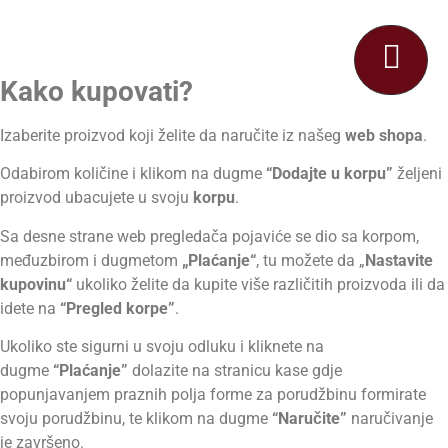
Kako kupovati?
Izaberite proizvod koji želite da naručite iz našeg
web shopa
.
Odabirom količine i klikom na dugme
“Dodajte u korpu”
željeni
proizvod ubacujete u svoju
korpu
.
Sa desne strane web pregledača pojaviće se dio sa korpom,
međuzbirom i dugmetom
„Plaćanje“
, tu možete da „
Nastavite
kupovinu“
ukoliko želite da kupite više različitih proizvoda ili da
idete na
“Pregled korpe”
.
Ukoliko ste sigurni u svoju odluku i kliknete na
dugme
“Plaćanje”
dolazite na stranicu kase gdje
popunjavanjem praznih polja forme za porudžbinu formirate
svoju porudžbinu, te klikom na dugme
“Naručite”
naručivanje
je završeno.