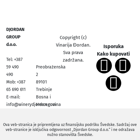
DJORDAN
GROUP
Copyright (c)
d.o.o.
Vinarija Đordan.
Isporuka
Sva prava
Kako kupovati
Tel: +387
zadržana.
59 490
Preobraženska
490
2
Mob: +387
89101
65 690 611
Trebinje
E-mail:
Bosna i
info@winerydjordan.com
Hercegovina
Ova veb-stranica je pripremljena uz finansijsku podršku Švedske. Sadržaj ove
veb-stranice je isključiva odgovornost „Djordan Group d.o.o.“ i ne odražava
nužno stanovišta Švedske.