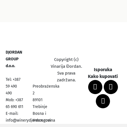
DJORDAN
GROUP
Copyright (c)
d.o.o.
Vinarija Đordan.
Isporuka
Sva prava
Kako kupovati
Tel: +387
zadržana.
59 490
Preobraženska
490
2
Mob: +387
89101
65 690 611
Trebinje
E-mail:
Bosna i
info@winerydjordan.com
Hercegovina