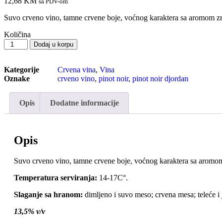
12,68
KM
sa PDV-om
Suvo crveno vino, tamne crvene boje, voćnog karaktera sa aromom zrel
Količina
Dodaj u korpu
Kategorije
Crvena vina
,
Vina
Oznake
crveno vino
,
pinot noir
,
pinot noir djordan
Opis
Dodatne informacije
Opis
Suvo crveno vino, tamne crvene boje, voćnog karaktera sa aromom 
Temperatura serviranja:
14-17C°.
Slaganje sa hranom:
dimljeno i suvo meso; crvena mesa; teleće i ja
13,5% v/v