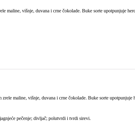
e maline, višnje, duvana i crne čokolade. Buke sorte upotpunjuje herc
zrele maline, višnje, duvana i crne čokolade. Buke sorte upotpunjuje h
gnjeće pečenje; divljač; polutvrdi i tvrdi sirevi.