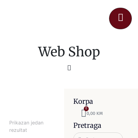
Web Shop
Korpa
0
0,00
KM
Prikazan jedan
Pretraga
rezultat