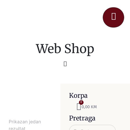
Web Shop
Korpa
0
0,00
KM
Pretraga
Prikazan jedan
rezultat